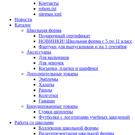
Контакты
robots.txt
sitemap.xml
Новости
Каталог
Школьная форма
Подарочный сертификат
НОВИНКИ! Школьная форма с 5 по 11 класс
Фартуки для выпускников и на 1 сентября
Аксессуары
Для мальчиков
Для девочек
Косынки, платки и шарфики
Дополнительные товары
Эмблемы
Халаты
Ранцы
Колготки
Гамаши
Брендированные товары
Сумки шопперы
Футболки с логотипами учебных заведений
Работа со школами
Коллекции школьной формы
Видеопрезентация школьной формы