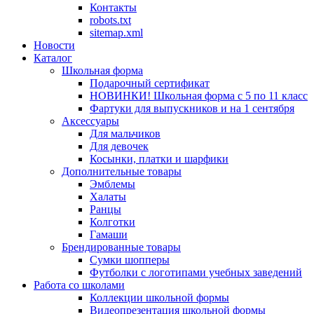
Контакты
robots.txt
sitemap.xml
Новости
Каталог
Школьная форма
Подарочный сертификат
НОВИНКИ! Школьная форма с 5 по 11 класс
Фартуки для выпускников и на 1 сентября
Аксессуары
Для мальчиков
Для девочек
Косынки, платки и шарфики
Дополнительные товары
Эмблемы
Халаты
Ранцы
Колготки
Гамаши
Брендированные товары
Сумки шопперы
Футболки с логотипами учебных заведений
Работа со школами
Коллекции школьной формы
Видеопрезентация школьной формы