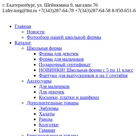
г. Екатеринбург, ул. Шейнкмана 9, магазин 76
Lider-torg@list.ru
+7(343)287-64-78
+7(343)287-64-58
8-950-651-6
Главная
Новости
Фотообзор нашей школьной формы
Каталог
Школьная форма
Форма для девочек
Форма для мальчиков
Подарочный сертификат
НОВИНКИ! Школьная форма с 5 по 11 класс
Фартуки для выпускников и на 1 сентября
Аксессуары
Для мальчиков
Для девочек
Косынки, платки и шарфики
Дополнительные товары
Эмблемы
Халаты
Ранцы
Колготки
Гамаши
Брендированные товары