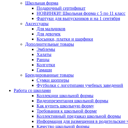
Школьная форма
Подарочный сертификат
НОВИНКИ! Школьная форма с 5 по 11 класс
Фартуки для выпускников и на 1 сентября
Аксессуары
Для мальчиков
Для девочек
Косынки, платки и шарфики
Дополнительные товары
Эмблемы
Халаты
Ранцы
Колготки
Гамаши
Брендированные товары
Сумки шопперы
Футболки с логотипами учебных заведений
Работа со школами
Коллекции школьной формы
Видеопрезентация школьной формы
Как купить школьную форму
Требования к школьной форме
Коллективный предзаказ школьной формы
Информация для размещения в родительские 
Качество школьной формы