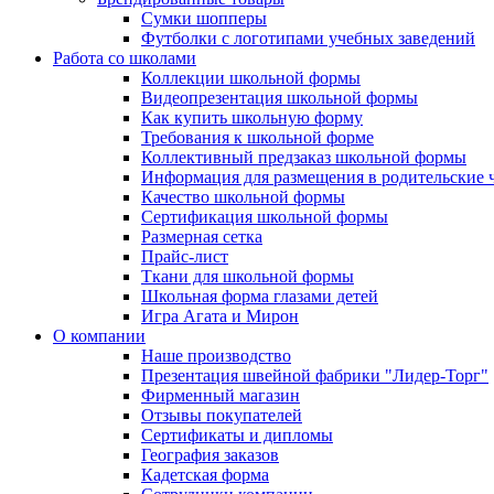
Сумки шопперы
Футболки с логотипами учебных заведений
Работа со школами
Коллекции школьной формы
Видеопрезентация школьной формы
Как купить школьную форму
Требования к школьной форме
Коллективный предзаказ школьной формы
Информация для размещения в родительские 
Качество школьной формы
Сертификация школьной формы
Размерная сетка
Прайс-лист
Ткани для школьной формы
Школьная форма глазами детей
Игра Агата и Мирон
О компании
Наше производство
Презентация швейной фабрики "Лидер-Торг"
Фирменный магазин
Отзывы покупателей
Сертификаты и дипломы
География заказов
Кадетская форма