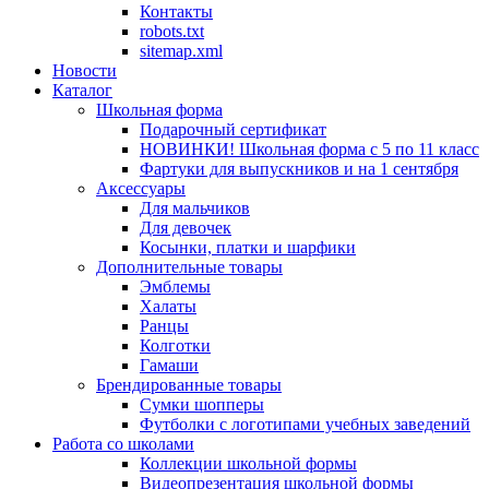
Контакты
robots.txt
sitemap.xml
Новости
Каталог
Школьная форма
Подарочный сертификат
НОВИНКИ! Школьная форма с 5 по 11 класс
Фартуки для выпускников и на 1 сентября
Аксессуары
Для мальчиков
Для девочек
Косынки, платки и шарфики
Дополнительные товары
Эмблемы
Халаты
Ранцы
Колготки
Гамаши
Брендированные товары
Сумки шопперы
Футболки с логотипами учебных заведений
Работа со школами
Коллекции школьной формы
Видеопрезентация школьной формы