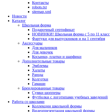
Контакты
robots.txt
sitemap.xml
Новости
Каталог
Школьная форма
Подарочный сертификат
НОВИНКИ! Школьная форма с 5 по 11 класс
Фартуки для выпускников и на 1 сентября
Аксессуары
Для мальчиков
Для девочек
Косынки, платки и шарфики
Дополнительные товары
Эмблемы
Халаты
Ранцы
Колготки
Гамаши
Брендированные товары
Сумки шопперы
Футболки с логотипами учебных заведений
Работа со школами
Коллекции школьной формы
Видеопрезентация школьной формы