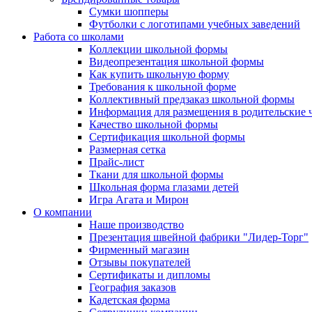
Сумки шопперы
Футболки с логотипами учебных заведений
Работа со школами
Коллекции школьной формы
Видеопрезентация школьной формы
Как купить школьную форму
Требования к школьной форме
Коллективный предзаказ школьной формы
Информация для размещения в родительские 
Качество школьной формы
Сертификация школьной формы
Размерная сетка
Прайс-лист
Ткани для школьной формы
Школьная форма глазами детей
Игра Агата и Мирон
О компании
Наше производство
Презентация швейной фабрики "Лидер-Торг"
Фирменный магазин
Отзывы покупателей
Сертификаты и дипломы
География заказов
Кадетская форма