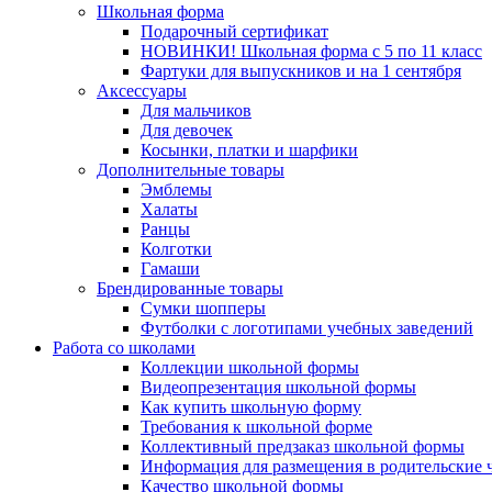
Школьная форма
Подарочный сертификат
НОВИНКИ! Школьная форма с 5 по 11 класс
Фартуки для выпускников и на 1 сентября
Аксессуары
Для мальчиков
Для девочек
Косынки, платки и шарфики
Дополнительные товары
Эмблемы
Халаты
Ранцы
Колготки
Гамаши
Брендированные товары
Сумки шопперы
Футболки с логотипами учебных заведений
Работа со школами
Коллекции школьной формы
Видеопрезентация школьной формы
Как купить школьную форму
Требования к школьной форме
Коллективный предзаказ школьной формы
Информация для размещения в родительские 
Качество школьной формы