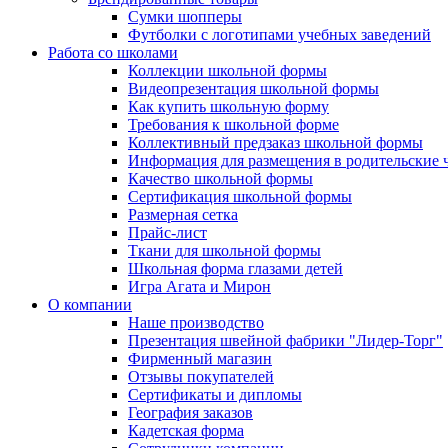
Сумки шопперы
Футболки с логотипами учебных заведений
Работа со школами
Коллекции школьной формы
Видеопрезентация школьной формы
Как купить школьную форму
Требования к школьной форме
Коллективный предзаказ школьной формы
Информация для размещения в родительские 
Качество школьной формы
Сертификация школьной формы
Размерная сетка
Прайс-лист
Ткани для школьной формы
Школьная форма глазами детей
Игра Агата и Мирон
О компании
Наше производство
Презентация швейной фабрики "Лидер-Торг"
Фирменный магазин
Отзывы покупателей
Сертификаты и дипломы
География заказов
Кадетская форма