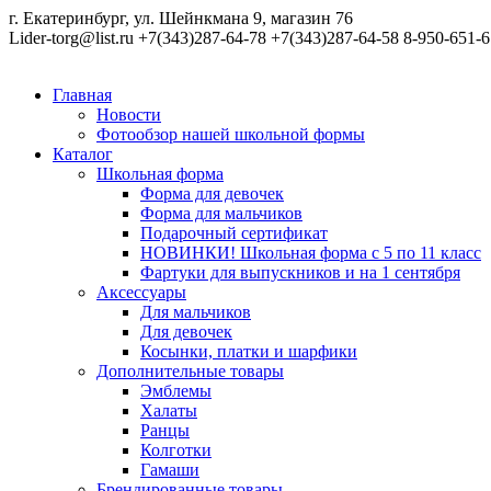
г. Екатеринбург, ул. Шейнкмана 9, магазин 76
Lider-torg@list.ru
+7(343)287-64-78
+7(343)287-64-58
8-950-651-6
Главная
Новости
Фотообзор нашей школьной формы
Каталог
Школьная форма
Форма для девочек
Форма для мальчиков
Подарочный сертификат
НОВИНКИ! Школьная форма с 5 по 11 класс
Фартуки для выпускников и на 1 сентября
Аксессуары
Для мальчиков
Для девочек
Косынки, платки и шарфики
Дополнительные товары
Эмблемы
Халаты
Ранцы
Колготки
Гамаши
Брендированные товары