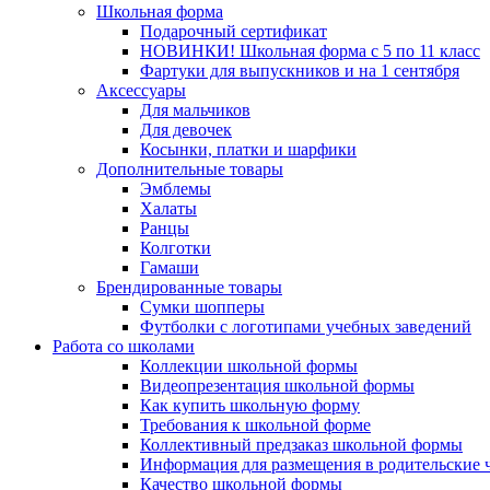
Школьная форма
Подарочный сертификат
НОВИНКИ! Школьная форма с 5 по 11 класс
Фартуки для выпускников и на 1 сентября
Аксессуары
Для мальчиков
Для девочек
Косынки, платки и шарфики
Дополнительные товары
Эмблемы
Халаты
Ранцы
Колготки
Гамаши
Брендированные товары
Сумки шопперы
Футболки с логотипами учебных заведений
Работа со школами
Коллекции школьной формы
Видеопрезентация школьной формы
Как купить школьную форму
Требования к школьной форме
Коллективный предзаказ школьной формы
Информация для размещения в родительские 
Качество школьной формы