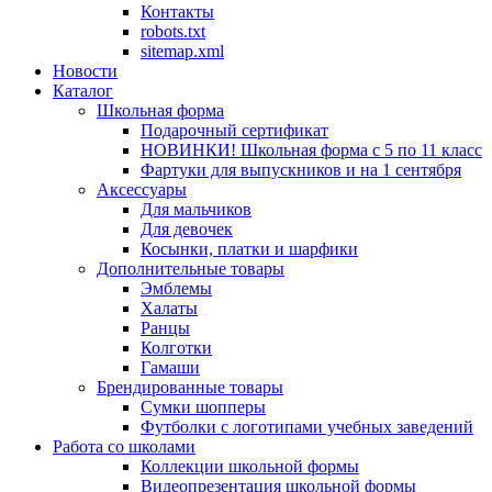
Контакты
robots.txt
sitemap.xml
Новости
Каталог
Школьная форма
Подарочный сертификат
НОВИНКИ! Школьная форма с 5 по 11 класс
Фартуки для выпускников и на 1 сентября
Аксессуары
Для мальчиков
Для девочек
Косынки, платки и шарфики
Дополнительные товары
Эмблемы
Халаты
Ранцы
Колготки
Гамаши
Брендированные товары
Сумки шопперы
Футболки с логотипами учебных заведений
Работа со школами
Коллекции школьной формы
Видеопрезентация школьной формы