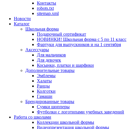
Контакты
robots.txt
sitemap.xml
Новости
Каталог
Школьная форма
Подарочный сертификат
НОВИНКИ! Школьная форма с 5 по 11 класс
Фартуки для выпускников и на 1 сентября
Аксессуары
Для мальчиков
Для девочек
Косынки, платки и шарфики
Дополнительные товары
Эмблемы
Халаты
Ранцы
Колготки
Гамаши
Брендированные товары
Сумки шопперы
Футболки с логотипами учебных заведений
Работа со школами
Коллекции школьной формы
Видеопрезентация школьной формы