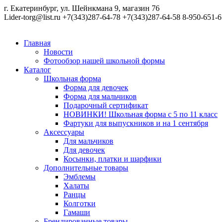
г. Екатеринбург, ул. Шейнкмана 9, магазин 76
Lider-torg@list.ru
+7(343)287-64-78
+7(343)287-64-58
8-950-651-6
Главная
Новости
Фотообзор нашей школьной формы
Каталог
Школьная форма
Форма для девочек
Форма для мальчиков
Подарочный сертификат
НОВИНКИ! Школьная форма с 5 по 11 класс
Фартуки для выпускников и на 1 сентября
Аксессуары
Для мальчиков
Для девочек
Косынки, платки и шарфики
Дополнительные товары
Эмблемы
Халаты
Ранцы
Колготки
Гамаши
Брендированные товары