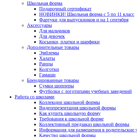
Школьная форма
Подарочный сертификат
НОВИНКИ! Школьная форма с 5 по 11 класс
Фартуки для выпускников и на 1 сентября
Аксессуары
Для мальчиков
Для девочек
Косынки, платки и шарфики
Дополнительные товары
Эмблемы
Халаты
Ранцы
Колготки
Гамаши
Брендированные товары
Сумки шопперы
Футболки с логотипами учебных заведений
Работа со школами
Коллекции школьной формы
Видеопрезентация школьной формы
Как купить школьную форму
Требования к школьной форме
Коллективный предзаказ школьной формы
Информация для размещения в родительские 
Качество школьной формы