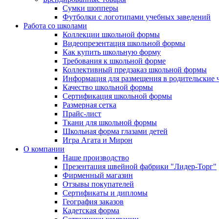
Сумки шопперы
Футболки с логотипами учебных заведений
Работа со школами
Коллекции школьной формы
Видеопрезентация школьной формы
Как купить школьную форму
Требования к школьной форме
Коллективный предзаказ школьной формы
Информация для размещения в родительские 
Качество школьной формы
Сертификация школьной формы
Размерная сетка
Прайс-лист
Ткани для школьной формы
Школьная форма глазами детей
Игра Агата и Мирон
О компании
Наше производство
Презентация швейной фабрики "Лидер-Торг"
Фирменный магазин
Отзывы покупателей
Сертификаты и дипломы
География заказов
Кадетская форма