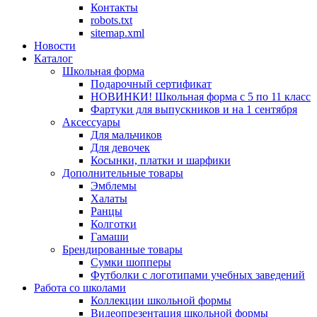
Контакты
robots.txt
sitemap.xml
Новости
Каталог
Школьная форма
Подарочный сертификат
НОВИНКИ! Школьная форма с 5 по 11 класс
Фартуки для выпускников и на 1 сентября
Аксессуары
Для мальчиков
Для девочек
Косынки, платки и шарфики
Дополнительные товары
Эмблемы
Халаты
Ранцы
Колготки
Гамаши
Брендированные товары
Сумки шопперы
Футболки с логотипами учебных заведений
Работа со школами
Коллекции школьной формы
Видеопрезентация школьной формы