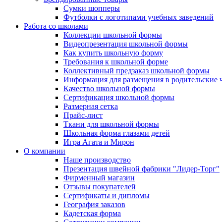
Сумки шопперы
Футболки с логотипами учебных заведений
Работа со школами
Коллекции школьной формы
Видеопрезентация школьной формы
Как купить школьную форму
Требования к школьной форме
Коллективный предзаказ школьной формы
Информация для размещения в родительские 
Качество школьной формы
Сертификация школьной формы
Размерная сетка
Прайс-лист
Ткани для школьной формы
Школьная форма глазами детей
Игра Агата и Мирон
О компании
Наше производство
Презентация швейной фабрики "Лидер-Торг"
Фирменный магазин
Отзывы покупателей
Сертификаты и дипломы
География заказов
Кадетская форма