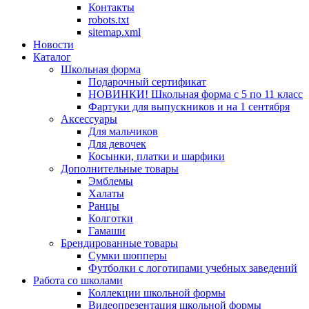
Контакты
robots.txt
sitemap.xml
Новости
Каталог
Школьная форма
Подарочный сертификат
НОВИНКИ! Школьная форма с 5 по 11 класс
Фартуки для выпускников и на 1 сентября
Аксессуары
Для мальчиков
Для девочек
Косынки, платки и шарфики
Дополнительные товары
Эмблемы
Халаты
Ранцы
Колготки
Гамаши
Брендированные товары
Сумки шопперы
Футболки с логотипами учебных заведений
Работа со школами
Коллекции школьной формы
Видеопрезентация школьной формы