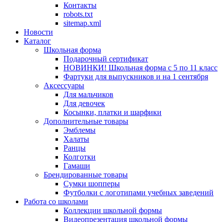
Контакты
robots.txt
sitemap.xml
Новости
Каталог
Школьная форма
Подарочный сертификат
НОВИНКИ! Школьная форма с 5 по 11 класс
Фартуки для выпускников и на 1 сентября
Аксессуары
Для мальчиков
Для девочек
Косынки, платки и шарфики
Дополнительные товары
Эмблемы
Халаты
Ранцы
Колготки
Гамаши
Брендированные товары
Сумки шопперы
Футболки с логотипами учебных заведений
Работа со школами
Коллекции школьной формы
Видеопрезентация школьной формы