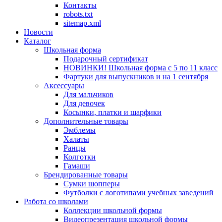
Контакты
robots.txt
sitemap.xml
Новости
Каталог
Школьная форма
Подарочный сертификат
НОВИНКИ! Школьная форма с 5 по 11 класс
Фартуки для выпускников и на 1 сентября
Аксессуары
Для мальчиков
Для девочек
Косынки, платки и шарфики
Дополнительные товары
Эмблемы
Халаты
Ранцы
Колготки
Гамаши
Брендированные товары
Сумки шопперы
Футболки с логотипами учебных заведений
Работа со школами
Коллекции школьной формы
Видеопрезентация школьной формы