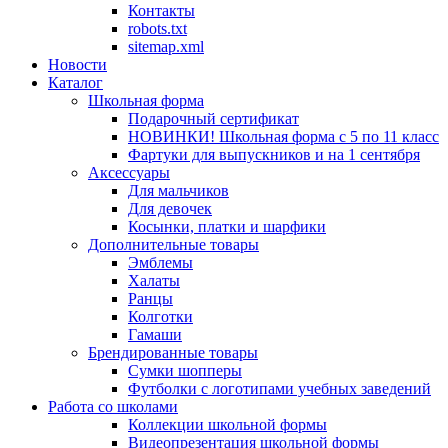
Контакты
robots.txt
sitemap.xml
Новости
Каталог
Школьная форма
Подарочный сертификат
НОВИНКИ! Школьная форма с 5 по 11 класс
Фартуки для выпускников и на 1 сентября
Аксессуары
Для мальчиков
Для девочек
Косынки, платки и шарфики
Дополнительные товары
Эмблемы
Халаты
Ранцы
Колготки
Гамаши
Брендированные товары
Сумки шопперы
Футболки с логотипами учебных заведений
Работа со школами
Коллекции школьной формы
Видеопрезентация школьной формы