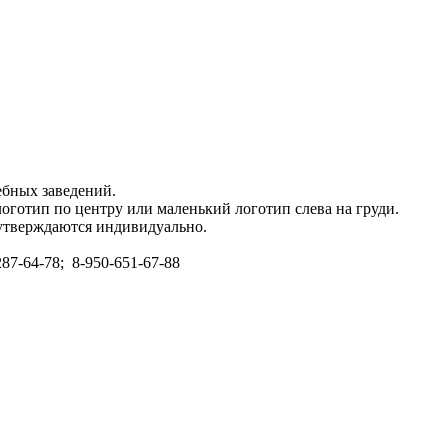
ебных заведений.
оготип по центру или маленький логотип слева на груди.
 утверждаются индивидуально.
287-64-78; 8-950-651-67-88