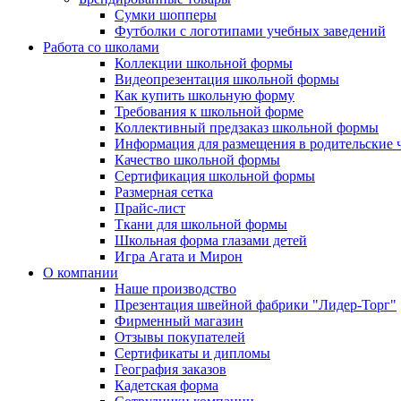
Сумки шопперы
Футболки с логотипами учебных заведений
Работа со школами
Коллекции школьной формы
Видеопрезентация школьной формы
Как купить школьную форму
Требования к школьной форме
Коллективный предзаказ школьной формы
Информация для размещения в родительские 
Качество школьной формы
Сертификация школьной формы
Размерная сетка
Прайс-лист
Ткани для школьной формы
Школьная форма глазами детей
Игра Агата и Мирон
О компании
Наше производство
Презентация швейной фабрики "Лидер-Торг"
Фирменный магазин
Отзывы покупателей
Сертификаты и дипломы
География заказов
Кадетская форма