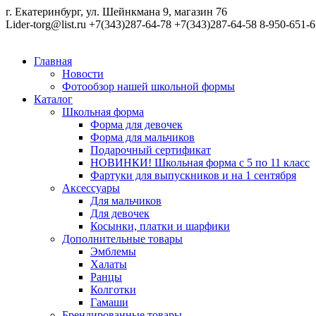
г. Екатеринбург, ул. Шейнкмана 9, магазин 76
Lider-torg@list.ru
+7(343)287-64-78
+7(343)287-64-58
8-950-651-6
Главная
Новости
Фотообзор нашей школьной формы
Каталог
Школьная форма
Форма для девочек
Форма для мальчиков
Подарочный сертификат
НОВИНКИ! Школьная форма с 5 по 11 класс
Фартуки для выпускников и на 1 сентября
Аксессуары
Для мальчиков
Для девочек
Косынки, платки и шарфики
Дополнительные товары
Эмблемы
Халаты
Ранцы
Колготки
Гамаши
Брендированные товары