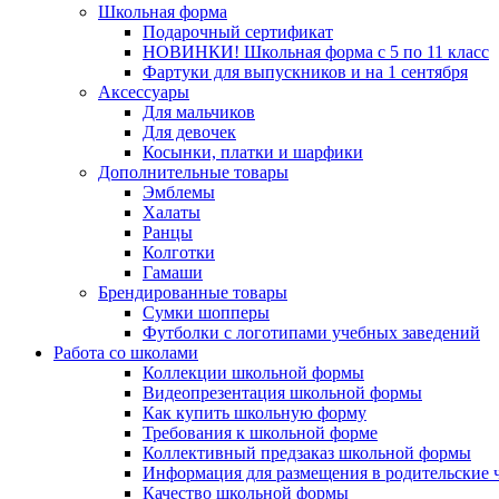
Школьная форма
Подарочный сертификат
НОВИНКИ! Школьная форма с 5 по 11 класс
Фартуки для выпускников и на 1 сентября
Аксессуары
Для мальчиков
Для девочек
Косынки, платки и шарфики
Дополнительные товары
Эмблемы
Халаты
Ранцы
Колготки
Гамаши
Брендированные товары
Сумки шопперы
Футболки с логотипами учебных заведений
Работа со школами
Коллекции школьной формы
Видеопрезентация школьной формы
Как купить школьную форму
Требования к школьной форме
Коллективный предзаказ школьной формы
Информация для размещения в родительские 
Качество школьной формы