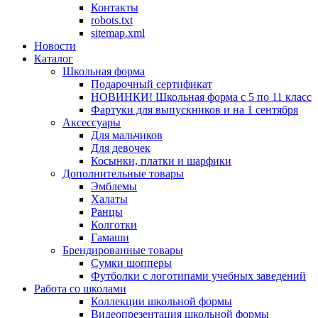
Контакты
robots.txt
sitemap.xml
Новости
Каталог
Школьная форма
Подарочный сертификат
НОВИНКИ! Школьная форма с 5 по 11 класс
Фартуки для выпускников и на 1 сентября
Аксессуары
Для мальчиков
Для девочек
Косынки, платки и шарфики
Дополнительные товары
Эмблемы
Халаты
Ранцы
Колготки
Гамаши
Брендированные товары
Сумки шопперы
Футболки с логотипами учебных заведений
Работа со школами
Коллекции школьной формы
Видеопрезентация школьной формы