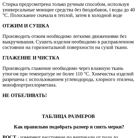
Стирка предусмотрена только ручным способом, используя
универсальные моющие средства без биодобавок, t воды до 40
°С. Полоскание сначала в теплой, затем в холодной воде
ОТЖИМ И СУШКА
Производить отжим необходимо легкими движениями без
выкручивания. Сушить изделия необходимо в расправленном
состоянии на горизонтальной поверхности на сухой ткани.
ГЛАЖЕНИЕ И ЧИСТКА
Производить глажение необходимо через влажную ткань
утюгом при температуре не более 110 °С. Химчистка изделий
разрешена с использованием углеводорода, хлорного этилена,
монофлортрихлорметана.
НЕ ОТБЕЛИВАТЬ!
ТАБЛИЦА РАЗМЕРОВ
Как
правильно
подобрать
размер
и
снять
мерки
?
РОСТ
- измеряют расстояние по вертикали от пола до