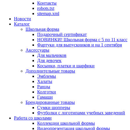
Контакты
robots.txt
sitemap.xml
Новости
Каталог
Школьная форма
Подарочный сертификат
НОВИНКИ! Школьная форма с 5 по 11 класс
Фартуки для выпускников и на 1 сентября
Аксессуары
Для мальчиков
Для девочек
Косынки, платки и шарфики
Дополнительные товары
Эмблемы
Халаты
Ранцы
Колготки
Гамаши
Брендированные товары
Сумки шопперы
Футболки с логотипами учебных заведений
Работа со школами
Коллекции школьной формы
Видеопрезентация школьной формы