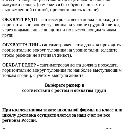
макушки головы (измеряется без обуви на ногах и с
выпрямленной спиной, прислонившись к стене).
ОБХВАТ
ГРУДИ
- сантиметровая лента должна проходить
горизонтально вокруг туловища на уровне грудной клетки,
через подмышечные впадины и по выступающим точкам
груди.
ОБХВАТ
ТАЛИИ
- сантиметровая лента должна проходить
горизонтально вокруг туловища на уровне талии (следите,
чтобы ребенок не втягивал живот).
ОБХВАТ БЕДЕР - сантиметровая лента должна проходить
горизонтально вокруг туловища по наиболее выступающим
точкам ягодиц, с учетом выступа живота.
Выберете
размер
в
с
оответствии
с
ростом
и
обхватом
груди
При коллективном заказе школьной формы на класс или
школу доставка осуществляется за наш счет во все
регионы России.