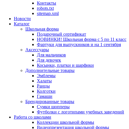
Контакты
robots.txt
sitemap.xml
Новости
Каталог
Школьная форма
Подарочный сертификат
НОВИНКИ! Школьная форма с 5 по 11 класс
Фартуки для выпускников и на 1 сентября
Аксессуары
Для мальчиков
Для девочек
Косынки, платки и шарфики
Дополнительные товары
Эмблемы
Халаты
Ранцы
Колготки
Гамаши
Брендированные товары
Сумки шопперы
Футболки с логотипами учебных заведений
Работа со школами
Коллекции школьной формы
Видеопрезентация школьной формы