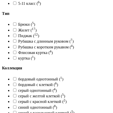
6
5-11 класс
(
)
Тип
5
Брюки
(
)
17
Жилет
(
)
12
Пиджак
(
)
7
Рубашка с длинным руковом
(
)
4
Рубашка с коротким рукавом
(
)
4
Флисовая куртка
(
)
1
куртка
(
)
Коллекция
1
бордовый однотонный
(
)
6
бордовый с клеткой
(
)
4
серый однотонный
(
)
5
серый с желтой клеткой
(
)
2
серый с красной клеткой
(
)
8
синий однотонный
(
)
5
синий с васильковой клеткой
(
)