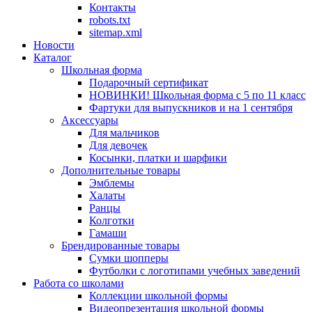
Контакты
robots.txt
sitemap.xml
Новости
Каталог
Школьная форма
Подарочный сертификат
НОВИНКИ! Школьная форма с 5 по 11 класс
Фартуки для выпускников и на 1 сентября
Аксессуары
Для мальчиков
Для девочек
Косынки, платки и шарфики
Дополнительные товары
Эмблемы
Халаты
Ранцы
Колготки
Гамаши
Брендированные товары
Сумки шопперы
Футболки с логотипами учебных заведений
Работа со школами
Коллекции школьной формы
Видеопрезентация школьной формы