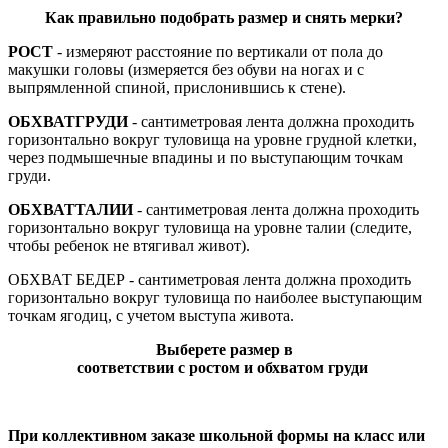
Как
правильно
подобрать
размер
и
снять
мерки
?
РОСТ
- измеряют расстояние по вертикали от пола до
макушки головы (измеряется без обуви на ногах и с
выпрямленной спиной, прислонившись к стене).
ОБХВАТ
ГРУДИ
- сантиметровая лента должна проходить
горизонтально вокруг туловища на уровне грудной клетки,
через подмышечные впадины и по выступающим точкам
груди.
ОБХВАТ
ТАЛИИ
- сантиметровая лента должна проходить
горизонтально вокруг туловища на уровне талии (следите,
чтобы ребенок не втягивал живот).
ОБХВАТ БЕДЕР - сантиметровая лента должна проходить
горизонтально вокруг туловища по наиболее выступающим
точкам ягодиц, с учетом выступа живота.
Выберете
размер
в
с
оответствии
с
ростом
и
обхватом
груди
При коллективном заказе школьной формы на класс или