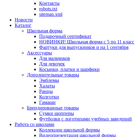
Контакты
robots.txt
sitemap.xml
Новости
Каталог
Школьная форма
Подарочный сертификат
НОВИНКИ! Школьная форма с 5 по 11 класс
Фартуки для выпускников и на 1 сентября
Аксессуары
Для мальчиков
Для девочек
Косынки, платки и шарфики
Дополнительные товары
Эмблемы
Халаты
Ранцы
Колготки
Гамаши
Брендированные товары
Сумки шопперы
Футболки с логотипами учебных заведений
Работа со школами
Коллекции школьной формы
Видеопрезентация школьной формы