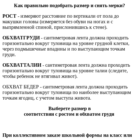
Как
правильно
подобрать
размер
и
снять
мерки
?
РОСТ
- измеряют расстояние по вертикали от пола до
макушки головы (измеряется без обуви на ногах и с
выпрямленной спиной, прислонившись к стене).
ОБХВАТ
ГРУДИ
- сантиметровая лента должна проходить
горизонтально вокруг туловища на уровне грудной клетки,
через подмышечные впадины и по выступающим точкам
груди.
ОБХВАТ
ТАЛИИ
- сантиметровая лента должна проходить
горизонтально вокруг туловища на уровне талии (следите,
чтобы ребенок не втягивал живот).
ОБХВАТ БЕДЕР - сантиметровая лента должна проходить
горизонтально вокруг туловища по наиболее выступающим
точкам ягодиц, с учетом выступа живота.
Выберете
размер
в
с
оответствии
с
ростом
и
обхватом
груди
При коллективном заказе школьной формы на класс или