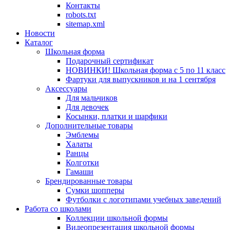
Контакты
robots.txt
sitemap.xml
Новости
Каталог
Школьная форма
Подарочный сертификат
НОВИНКИ! Школьная форма с 5 по 11 класс
Фартуки для выпускников и на 1 сентября
Аксессуары
Для мальчиков
Для девочек
Косынки, платки и шарфики
Дополнительные товары
Эмблемы
Халаты
Ранцы
Колготки
Гамаши
Брендированные товары
Сумки шопперы
Футболки с логотипами учебных заведений
Работа со школами
Коллекции школьной формы
Видеопрезентация школьной формы