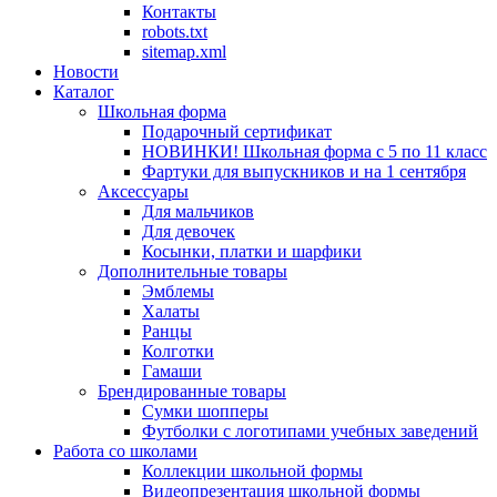
Контакты
robots.txt
sitemap.xml
Новости
Каталог
Школьная форма
Подарочный сертификат
НОВИНКИ! Школьная форма с 5 по 11 класс
Фартуки для выпускников и на 1 сентября
Аксессуары
Для мальчиков
Для девочек
Косынки, платки и шарфики
Дополнительные товары
Эмблемы
Халаты
Ранцы
Колготки
Гамаши
Брендированные товары
Сумки шопперы
Футболки с логотипами учебных заведений
Работа со школами
Коллекции школьной формы
Видеопрезентация школьной формы