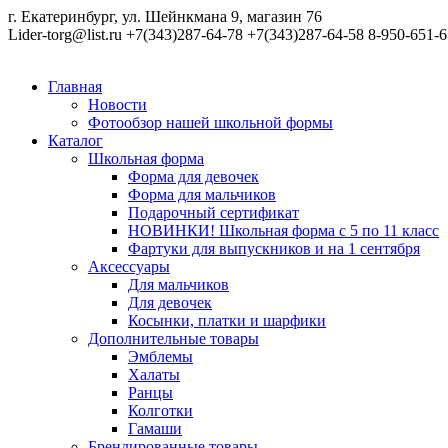
г. Екатеринбург, ул. Шейнкмана 9, магазин 76
Lider-torg@list.ru
+7(343)287-64-78
+7(343)287-64-58
8-950-651-6
Главная
Новости
Фотообзор нашей школьной формы
Каталог
Школьная форма
Форма для девочек
Форма для мальчиков
Подарочный сертификат
НОВИНКИ! Школьная форма с 5 по 11 класс
Фартуки для выпускников и на 1 сентября
Аксессуары
Для мальчиков
Для девочек
Косынки, платки и шарфики
Дополнительные товары
Эмблемы
Халаты
Ранцы
Колготки
Гамаши
Брендированные товары