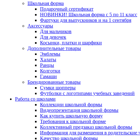
Школьная форма
Подарочный сертификат
НОВИНКИ! Школьная форма с 5 по 11 класс
Фартуки для выпускников и на 1 сентября
Аксессуары
Для мальчиков
Для девочек
Косынки, платки и шарфики
Дополнительные товары
Эмблемы
Халаты
Ранцы
Колготки
Гамаши
Брендированные товары
Сумки шопперы
Футболки с логотипами учебных заведений
Работа со школами
Коллекции школьной формы
Видеопрезентация школьной формы
Как купить школьную форму
Требования к школьной форме
Коллективный предзаказ школьной формы
Информация для размещения в родительские 
Качество школьной формы