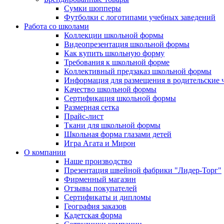
Сумки шопперы
Футболки с логотипами учебных заведений
Работа со школами
Коллекции школьной формы
Видеопрезентация школьной формы
Как купить школьную форму
Требования к школьной форме
Коллективный предзаказ школьной формы
Информация для размещения в родительские 
Качество школьной формы
Сертификация школьной формы
Размерная сетка
Прайс-лист
Ткани для школьной формы
Школьная форма глазами детей
Игра Агата и Мирон
О компании
Наше производство
Презентация швейной фабрики "Лидер-Торг"
Фирменный магазин
Отзывы покупателей
Сертификаты и дипломы
География заказов
Кадетская форма