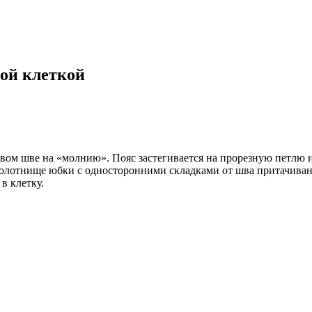
вой клеткой
овом шве на «молнию». Пояс застегивается на прорезную петлю 
 полотнище юбки с односторонними складками от шва притачиван
в клетку.