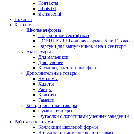
Контакты
robots.txt
sitemap.xml
Новости
Каталог
Школьная форма
Подарочный сертификат
НОВИНКИ! Школьная форма с 5 по 11 класс
Фартуки для выпускников и на 1 сентября
Аксессуары
Для мальчиков
Для девочек
Косынки, платки и шарфики
Дополнительные товары
Эмблемы
Халаты
Ранцы
Колготки
Гамаши
Брендированные товары
Сумки шопперы
Футболки с логотипами учебных заведений
Работа со школами
Коллекции школьной формы
Видеопрезентация школьной формы