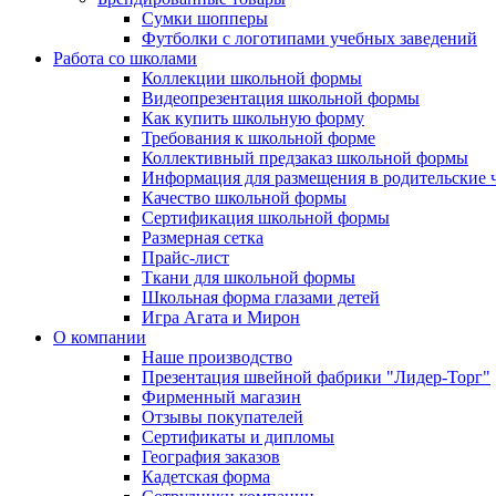
Сумки шопперы
Футболки с логотипами учебных заведений
Работа со школами
Коллекции школьной формы
Видеопрезентация школьной формы
Как купить школьную форму
Требования к школьной форме
Коллективный предзаказ школьной формы
Информация для размещения в родительские 
Качество школьной формы
Сертификация школьной формы
Размерная сетка
Прайс-лист
Ткани для школьной формы
Школьная форма глазами детей
Игра Агата и Мирон
О компании
Наше производство
Презентация швейной фабрики "Лидер-Торг"
Фирменный магазин
Отзывы покупателей
Сертификаты и дипломы
География заказов
Кадетская форма