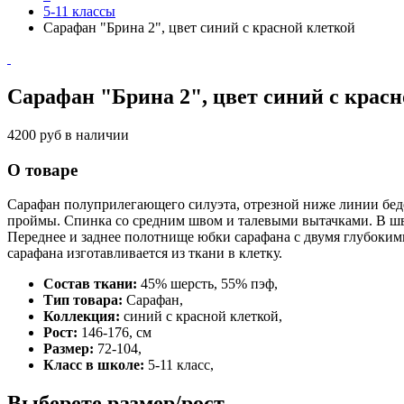
5-11 классы
Сарафан "Брина 2", цвет синий с красной клеткой
Сарафан "Брина 2", цвет синий с крас
4200 руб
в наличии
О товаре
Сарафан полуприлегающего силуэта, отрезной ниже линии беде
проймы. Спинка со средним швом и талевыми вытачками. В шва
Переднее и заднее полотнище юбки сарафана с двумя глубоким
сарафана изготавливается из ткани в клетку.
Состав ткани:
45% шерсть, 55% пэф,
Тип товара:
Сарафан,
Коллекция:
синий с красной клеткой,
Рост:
146-176, см
Размер:
72-104,
Класс в школе:
5-11 класс,
Выберете размер/рост