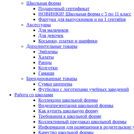
Школьная форма
Подарочный сертификат
НОВИНКИ! Школьная форма с 5 по 11 класс
Фартуки для выпускников и на 1 сентября
Аксессуары
Для мальчиков
Для девочек
Косынки, платки и шарфики
Дополнительные товары
Эмблемы
Халаты
Ранцы
Колготки
Гамаши
Брендированные товары
Сумки шопперы
Футболки с логотипами учебных заведений
Работа со школами
Коллекции школьной формы
Видеопрезентация школьной формы
Как купить школьную форму
Требования к школьной форме
Коллективный предзаказ школьной формы
Информация для размещения в родительские 
Качество школьной формы