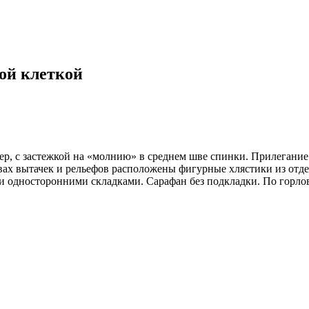
ной клеткой
р, с застежкой на «молнию» в среднем шве спинки. Прилегание п
х вытачек и рельефов расположены фигурные хлястики из отдел
и односторонними складками. Сарафан без подкладки. По горло