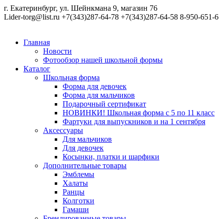
г. Екатеринбург, ул. Шейнкмана 9, магазин 76
Lider-torg@list.ru
+7(343)287-64-78
+7(343)287-64-58
8-950-651-6
Главная
Новости
Фотообзор нашей школьной формы
Каталог
Школьная форма
Форма для девочек
Форма для мальчиков
Подарочный сертификат
НОВИНКИ! Школьная форма с 5 по 11 класс
Фартуки для выпускников и на 1 сентября
Аксессуары
Для мальчиков
Для девочек
Косынки, платки и шарфики
Дополнительные товары
Эмблемы
Халаты
Ранцы
Колготки
Гамаши
Брендированные товары