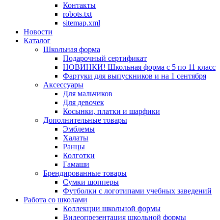
Контакты
robots.txt
sitemap.xml
Новости
Каталог
Школьная форма
Подарочный сертификат
НОВИНКИ! Школьная форма с 5 по 11 класс
Фартуки для выпускников и на 1 сентября
Аксессуары
Для мальчиков
Для девочек
Косынки, платки и шарфики
Дополнительные товары
Эмблемы
Халаты
Ранцы
Колготки
Гамаши
Брендированные товары
Сумки шопперы
Футболки с логотипами учебных заведений
Работа со школами
Коллекции школьной формы
Видеопрезентация школьной формы