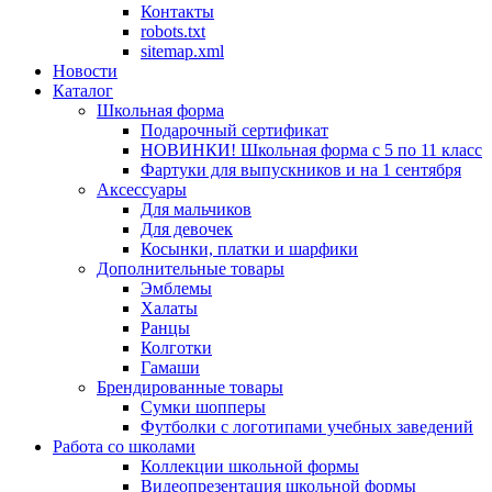
Контакты
robots.txt
sitemap.xml
Новости
Каталог
Школьная форма
Подарочный сертификат
НОВИНКИ! Школьная форма с 5 по 11 класс
Фартуки для выпускников и на 1 сентября
Аксессуары
Для мальчиков
Для девочек
Косынки, платки и шарфики
Дополнительные товары
Эмблемы
Халаты
Ранцы
Колготки
Гамаши
Брендированные товары
Сумки шопперы
Футболки с логотипами учебных заведений
Работа со школами
Коллекции школьной формы
Видеопрезентация школьной формы