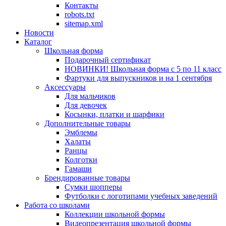
Контакты
robots.txt
sitemap.xml
Новости
Каталог
Школьная форма
Подарочный сертификат
НОВИНКИ! Школьная форма с 5 по 11 класс
Фартуки для выпускников и на 1 сентября
Аксессуары
Для мальчиков
Для девочек
Косынки, платки и шарфики
Дополнительные товары
Эмблемы
Халаты
Ранцы
Колготки
Гамаши
Брендированные товары
Сумки шопперы
Футболки с логотипами учебных заведений
Работа со школами
Коллекции школьной формы
Видеопрезентация школьной формы