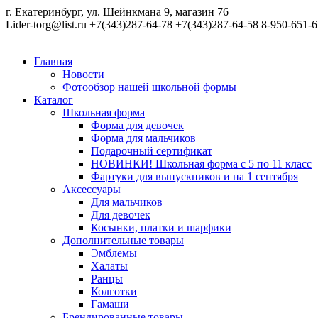
г. Екатеринбург, ул. Шейнкмана 9, магазин 76
Lider-torg@list.ru
+7(343)287-64-78
+7(343)287-64-58
8-950-651-6
Главная
Новости
Фотообзор нашей школьной формы
Каталог
Школьная форма
Форма для девочек
Форма для мальчиков
Подарочный сертификат
НОВИНКИ! Школьная форма с 5 по 11 класс
Фартуки для выпускников и на 1 сентября
Аксессуары
Для мальчиков
Для девочек
Косынки, платки и шарфики
Дополнительные товары
Эмблемы
Халаты
Ранцы
Колготки
Гамаши
Брендированные товары