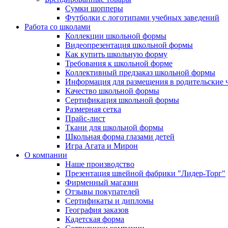
Сумки шопперы
Футболки с логотипами учебных заведений
Работа со школами
Коллекции школьной формы
Видеопрезентация школьной формы
Как купить школьную форму
Требования к школьной форме
Коллективный предзаказ школьной формы
Информация для размещения в родительские 
Качество школьной формы
Сертификация школьной формы
Размерная сетка
Прайс-лист
Ткани для школьной формы
Школьная форма глазами детей
Игра Агата и Мирон
О компании
Наше производство
Презентация швейной фабрики "Лидер-Торг"
Фирменный магазин
Отзывы покупателей
Сертификаты и дипломы
География заказов
Кадетская форма