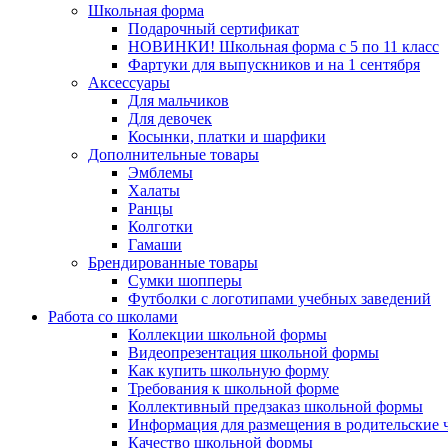
Школьная форма
Подарочный сертификат
НОВИНКИ! Школьная форма с 5 по 11 класс
Фартуки для выпускников и на 1 сентября
Аксессуары
Для мальчиков
Для девочек
Косынки, платки и шарфики
Дополнительные товары
Эмблемы
Халаты
Ранцы
Колготки
Гамаши
Брендированные товары
Сумки шопперы
Футболки с логотипами учебных заведений
Работа со школами
Коллекции школьной формы
Видеопрезентация школьной формы
Как купить школьную форму
Требования к школьной форме
Коллективный предзаказ школьной формы
Информация для размещения в родительские 
Качество школьной формы