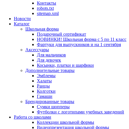
Контакты
robots.txt
sitemap.xml
Новости
Каталог
Школьная форма
Подарочный сертификат
НОВИНКИ! Школьная форма с 5 по 11 класс
Фартуки для выпускников и на 1 сентября
Аксессуары
Для мальчиков
Для девочек
Косынки, платки и шарфики
Дополнительные товары
Эмблемы
Халаты
Ранцы
Колготки
Гамаши
Брендированные товары
Сумки шопперы
Футболки с логотипами учебных заведений
Работа со школами
Коллекции школьной формы
Видеопрезентация школьной формы