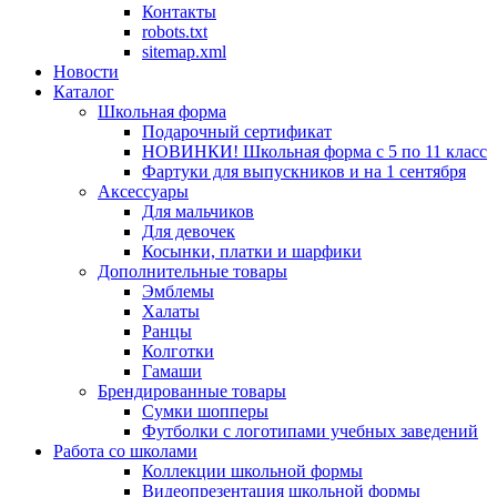
Контакты
robots.txt
sitemap.xml
Новости
Каталог
Школьная форма
Подарочный сертификат
НОВИНКИ! Школьная форма с 5 по 11 класс
Фартуки для выпускников и на 1 сентября
Аксессуары
Для мальчиков
Для девочек
Косынки, платки и шарфики
Дополнительные товары
Эмблемы
Халаты
Ранцы
Колготки
Гамаши
Брендированные товары
Сумки шопперы
Футболки с логотипами учебных заведений
Работа со школами
Коллекции школьной формы
Видеопрезентация школьной формы