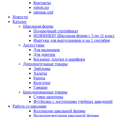
Контакты
robots.txt
sitemap.xml
Новости
Каталог
Школьная форма
Подарочный сертификат
НОВИНКИ! Школьная форма с 5 по 11 класс
Фартуки для выпускников и на 1 сентября
Аксессуары
Для мальчиков
Для девочек
Косынки, платки и шарфики
Дополнительные товары
Эмблемы
Халаты
Ранцы
Колготки
Гамаши
Брендированные товары
Сумки шопперы
Футболки с логотипами учебных заведений
Работа со школами
Коллекции школьной формы
Видеопрезентация школьной формы