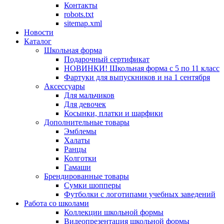
Контакты
robots.txt
sitemap.xml
Новости
Каталог
Школьная форма
Подарочный сертификат
НОВИНКИ! Школьная форма с 5 по 11 класс
Фартуки для выпускников и на 1 сентября
Аксессуары
Для мальчиков
Для девочек
Косынки, платки и шарфики
Дополнительные товары
Эмблемы
Халаты
Ранцы
Колготки
Гамаши
Брендированные товары
Сумки шопперы
Футболки с логотипами учебных заведений
Работа со школами
Коллекции школьной формы
Видеопрезентация школьной формы