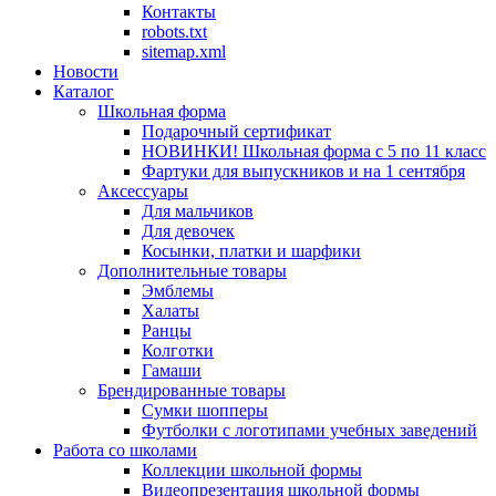
Контакты
robots.txt
sitemap.xml
Новости
Каталог
Школьная форма
Подарочный сертификат
НОВИНКИ! Школьная форма с 5 по 11 класс
Фартуки для выпускников и на 1 сентября
Аксессуары
Для мальчиков
Для девочек
Косынки, платки и шарфики
Дополнительные товары
Эмблемы
Халаты
Ранцы
Колготки
Гамаши
Брендированные товары
Сумки шопперы
Футболки с логотипами учебных заведений
Работа со школами
Коллекции школьной формы
Видеопрезентация школьной формы