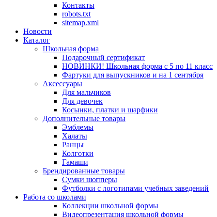
Контакты
robots.txt
sitemap.xml
Новости
Каталог
Школьная форма
Подарочный сертификат
НОВИНКИ! Школьная форма с 5 по 11 класс
Фартуки для выпускников и на 1 сентября
Аксессуары
Для мальчиков
Для девочек
Косынки, платки и шарфики
Дополнительные товары
Эмблемы
Халаты
Ранцы
Колготки
Гамаши
Брендированные товары
Сумки шопперы
Футболки с логотипами учебных заведений
Работа со школами
Коллекции школьной формы
Видеопрезентация школьной формы