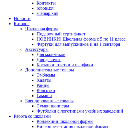
Контакты
robots.txt
sitemap.xml
Новости
Каталог
Школьная форма
Подарочный сертификат
НОВИНКИ! Школьная форма с 5 по 11 класс
Фартуки для выпускников и на 1 сентября
Аксессуары
Для мальчиков
Для девочек
Косынки, платки и шарфики
Дополнительные товары
Эмблемы
Халаты
Ранцы
Колготки
Гамаши
Брендированные товары
Сумки шопперы
Футболки с логотипами учебных заведений
Работа со школами
Коллекции школьной формы
Видеопрезентация школьной формы