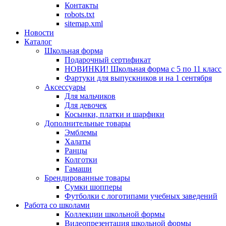
Контакты
robots.txt
sitemap.xml
Новости
Каталог
Школьная форма
Подарочный сертификат
НОВИНКИ! Школьная форма с 5 по 11 класс
Фартуки для выпускников и на 1 сентября
Аксессуары
Для мальчиков
Для девочек
Косынки, платки и шарфики
Дополнительные товары
Эмблемы
Халаты
Ранцы
Колготки
Гамаши
Брендированные товары
Сумки шопперы
Футболки с логотипами учебных заведений
Работа со школами
Коллекции школьной формы
Видеопрезентация школьной формы