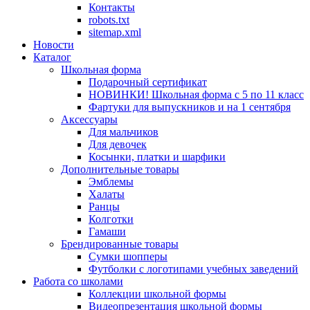
Контакты
robots.txt
sitemap.xml
Новости
Каталог
Школьная форма
Подарочный сертификат
НОВИНКИ! Школьная форма с 5 по 11 класс
Фартуки для выпускников и на 1 сентября
Аксессуары
Для мальчиков
Для девочек
Косынки, платки и шарфики
Дополнительные товары
Эмблемы
Халаты
Ранцы
Колготки
Гамаши
Брендированные товары
Сумки шопперы
Футболки с логотипами учебных заведений
Работа со школами
Коллекции школьной формы
Видеопрезентация школьной формы