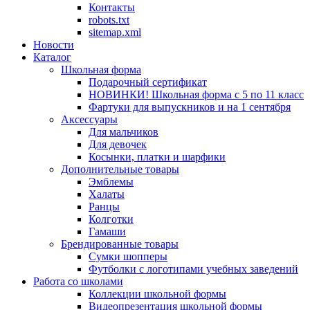
Контакты
robots.txt
sitemap.xml
Новости
Каталог
Школьная форма
Подарочный сертификат
НОВИНКИ! Школьная форма с 5 по 11 класс
Фартуки для выпускников и на 1 сентября
Аксессуары
Для мальчиков
Для девочек
Косынки, платки и шарфики
Дополнительные товары
Эмблемы
Халаты
Ранцы
Колготки
Гамаши
Брендированные товары
Сумки шопперы
Футболки с логотипами учебных заведений
Работа со школами
Коллекции школьной формы
Видеопрезентация школьной формы