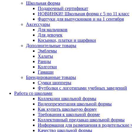
Школьная форма
Подарочный сертификат
НОВИНКИ! Школьная форма с 5 по 11 класс
Фартуки для выпускников и на 1 сентября
Аксессуары
Для мальчиков
Для девочек
Косынки, платки и шарфики
Дополнительные товары
Эмблемы
Халаты
Ранцы
Колготки
Гамаши
Брендированные товары
Сумки шопперы
Футболки с логотипами учебных заведений
Работа со школами
Коллекции школьной формы
Видеопрезентация школьной формы
Как купить школьную форму
Требования к школьной форме
Коллективный предзаказ школьной формы
Информация для размещения в родительские 
Качество школьной формы