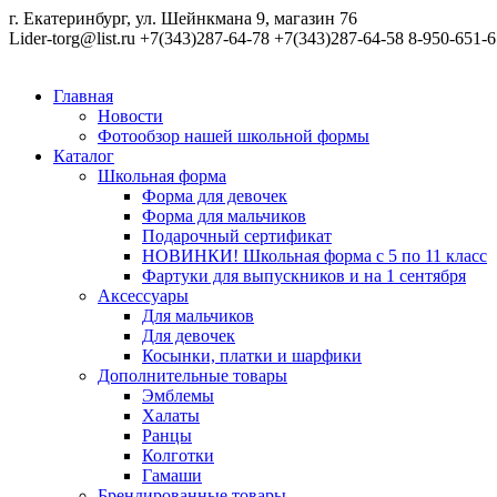
г. Екатеринбург, ул. Шейнкмана 9, магазин 76
Lider-torg@list.ru
+7(343)287-64-78
+7(343)287-64-58
8-950-651-6
Главная
Новости
Фотообзор нашей школьной формы
Каталог
Школьная форма
Форма для девочек
Форма для мальчиков
Подарочный сертификат
НОВИНКИ! Школьная форма с 5 по 11 класс
Фартуки для выпускников и на 1 сентября
Аксессуары
Для мальчиков
Для девочек
Косынки, платки и шарфики
Дополнительные товары
Эмблемы
Халаты
Ранцы
Колготки
Гамаши
Брендированные товары