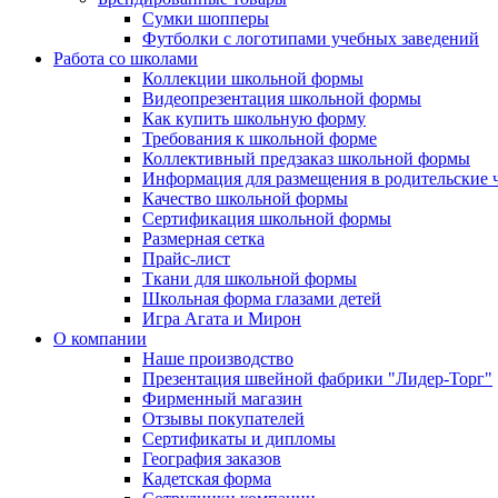
Сумки шопперы
Футболки с логотипами учебных заведений
Работа со школами
Коллекции школьной формы
Видеопрезентация школьной формы
Как купить школьную форму
Требования к школьной форме
Коллективный предзаказ школьной формы
Информация для размещения в родительские 
Качество школьной формы
Сертификация школьной формы
Размерная сетка
Прайс-лист
Ткани для школьной формы
Школьная форма глазами детей
Игра Агата и Мирон
О компании
Наше производство
Презентация швейной фабрики "Лидер-Торг"
Фирменный магазин
Отзывы покупателей
Сертификаты и дипломы
География заказов
Кадетская форма